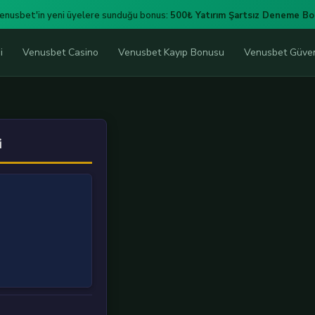
enusbet'in yeni üyelere sunduğu bonus:
500₺ Yatırım Şartsız Deneme B
i
Venusbet Casino
Venusbet Kayıp Bonusu
Venusbet Güveni
i