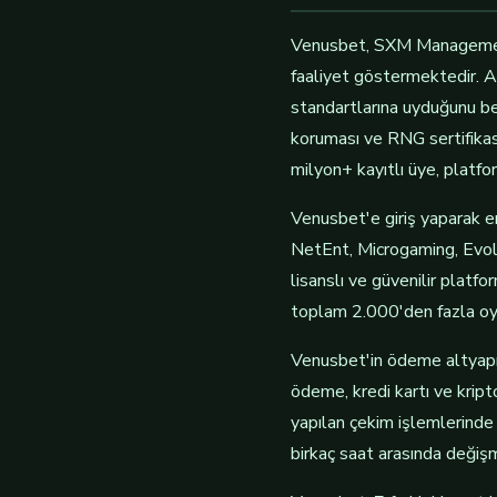
Venusbet, SXM Management 
faaliyet göstermektedir. A
standartlarına uyduğunu b
koruması ve RNG sertifikası
milyon+ kayıtlı üye, platfor
Venusbet'e giriş yaparak e
NetEnt, Microgaming, Evolu
lisanslı ve güvenilir platf
toplam 2.000'den fazla oy
Venusbet'in ödeme altyapıs
ödeme, kredi kartı ve krip
yapılan çekim işlemlerinde
birkaç saat arasında değiş