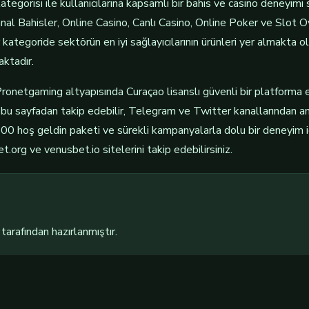
ategorisi ile kullanıcılarına kapsamlı bir bahis ve casino deneyimi
Sanal Bahisler, Online Casino, Canlı Casino, Online Poker ve Slot 
kategoride sektörün en iyi sağlayıcılarının ürünleri yer almakta o
ktadır.
ronetgaming altyapısında Curaçao lisanslı güvenli bir platforma
i bu sayfadan takip edebilir, Telegram ve Twitter kanallarından anlık
oş geldin paketi ve sürekli kampanyalarla dolu bir deneyim için
.org ve venusbet.io sitelerini takip edebilirsiniz.
tarafından hazırlanmıştır.