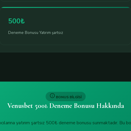
500₺
Deneme Bonusu
Yatırım şartsız
BONUS BİLGİSİ
Venusbet 500₺ Deneme Bonusu Hakkında
nıcılarına yatırım şartsız 500₺ deneme bonusu sunmaktadır. Bu bon