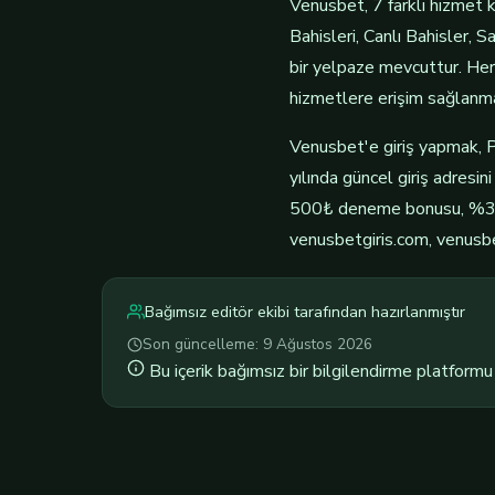
Venusbet, 7 farklı hizmet k
Bahisleri, Canlı Bahisler, 
bir yelpaze mevcuttur. Her 
hizmetlere erişim sağlanma
Venusbet'e giriş yapmak, P
yılında güncel giriş adresin
500₺ deneme bonusu, %300 h
venusbetgiris.com, venusbet
Bağımsız editör ekibi tarafından hazırlanmıştır
Son güncelleme: 9 Ağustos 2026
Bu içerik bağımsız bir bilgilendirme platformu 