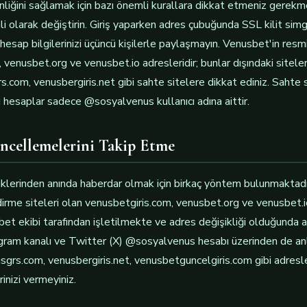
iğini sağlamak için bazı önemli kurallara dikkat etmeniz gerekmek
nli olarak değiştirin. Giriş yaparken adres çubuğunda SSL kilit sim
 hesap bilgilerinizi üçüncü kişilerle paylaşmayın. Venusbet'in resmi
venusbet.org ve venusbet.io adresleridir; bunlar dışındaki sitelere 
rs.com, venusbergiris.net gibi sahte sitelere dikkat ediniz. Saht
mi hesaplar sadece @sosyalvenus kullanıcı adına aittir.
ncellemelerini Takip Etme
klerinden anında haberdar olmak için birkaç yöntem bulunmaktadır.
irme siteleri olan venusbetgiris.com, venusbet.org ve venusbet.io
bet ekibi tarafından işletilmekte ve adres değişikliği olduğunda 
gram kanalı ve Twitter (X) @sosyalvenus hesabı üzerinden de anl
sgrs.com, venusbergiris.net, venusbetguncelgiris.com gibi adresle
rinizi vermeyiniz.