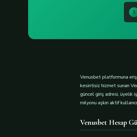
1
Venusbet platformuna erişim
kesintisiz hizmet sunan Ven
güncel giriş adresi, üyelik 
milyonu aşkın aktif kullanıcı
Venusbet Hesap Güv