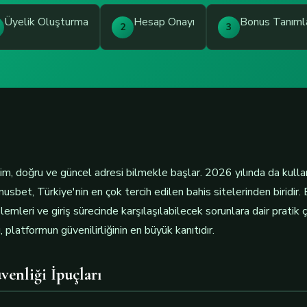
Üyelik Oluşturma
Hesap Onayı
Bonus Tanım
2
3
, doğru ve güncel adresi bilmekle başlar. 2026 yılında da kullanıc
usbet, Türkiye'nin en çok tercih edilen bahis sitelerinden biridir
işlemleri ve giriş sürecinde karşılaşılabilecek sorunlara dair prati
, platformun güvenilirliğinin en büyük kanıtıdır.
enliği İpuçları