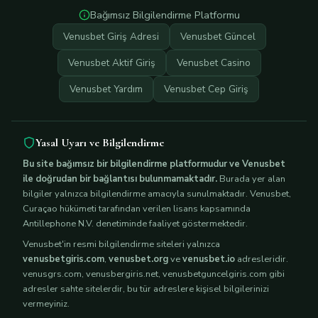
Bağımsız Bilgilendirme Platformu
Venusbet Giriş Adresi
Venusbet Güncel
Venusbet Aktif Giriş
Venusbet Casino
Venusbet Yardım
Venusbet Cep Giriş
Yasal Uyarı ve Bilgilendirme
Bu site bağımsız bir bilgilendirme platformudur ve Venusbet
ile doğrudan bir bağlantısı bulunmamaktadır.
Burada yer alan
bilgiler yalnızca bilgilendirme amacıyla sunulmaktadır. Venusbet,
Curaçao hükümeti tarafından verilen lisans kapsamında
Antillephone N.V. denetiminde faaliyet göstermektedir.
Venusbet'in resmi bilgilendirme siteleri yalnızca
venusbetgiris.com
,
venusbet.org
ve
venusbet.io
adresleridir.
venusgrs.com, venusbergiris.net, venusbetguncelgiris.com gibi
adresler sahte sitelerdir, bu tür adreslere kişisel bilgilerinizi
vermeyiniz.