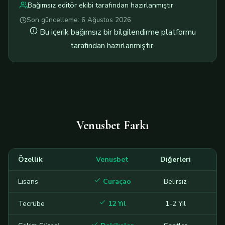
Bağımsız editör ekibi tarafından hazırlanmıştır
Son güncelleme: 6 Ağustos 2026
Bu içerik bağımsız bir bilgilendirme platformu
tarafından hazırlanmıştır.
Venusbet Farkı
Özellik
Venusbet
Diğerleri
Lisans
Curaçao
Belirsiz
Tecrübe
12 Yıl
1-2 Yıl