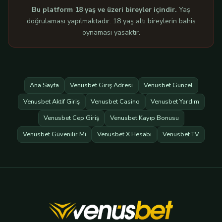
Bu platform 18 yaş ve üzeri bireyler içindir.
Yaş
doğrulaması yapılmaktadır. 18 yaş altı bireylerin bahis
oynaması yasaktır.
Ana Sayfa
Venusbet Giriş Adresi
Venusbet Güncel
Venusbet Aktif Giriş
Venusbet Casino
Venusbet Yardım
Venusbet Cep Giriş
Venusbet Kayıp Bonusu
Venusbet Güvenilir Mi
Venusbet X Hesabı
Venusbet TV