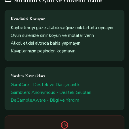
Sorumlu Oyun ve Güvenli Bahis
Kendinizi Koruyun
Kaybetmeyi göze alabileceğiniz miktarlarla oynayın
Oyun sürenize sınır koyun ve molalar verin
Alkol etkisi altında bahis yapmayın
Kayıplarınızın peşinden koşmayın
Yardım Kaynakları
GamCare - Destek ve Danışmanlık
Gamblers Anonymous - Destek Grupları
BeGambleAware - Bilgi ve Yardım
18+