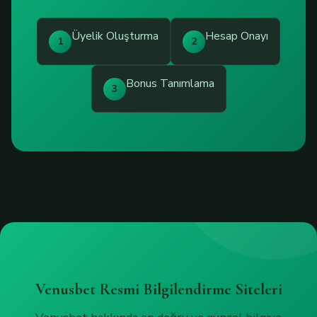
Üyelik Oluşturma
Hesap Onayı
1
2
Bonus Tanımlama
3
Venusbet Resmi Bilgilendirme Siteleri