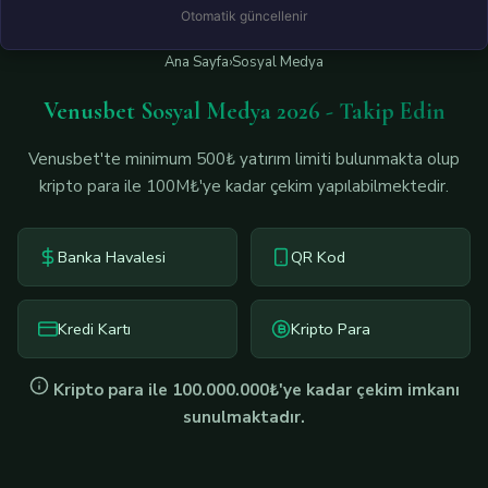
Otomatik güncellenir
Ana Sayfa
›
Sosyal Medya
Venusbet Sosyal Medya 2026 - Takip Edin
Venusbet'te minimum 500₺ yatırım limiti bulunmakta olup
kripto para ile 100M₺'ye kadar çekim yapılabilmektedir.
Banka Havalesi
QR Kod
Kredi Kartı
Kripto Para
Kripto para ile
100.000.000₺
'ye kadar çekim imkanı
sunulmaktadır.