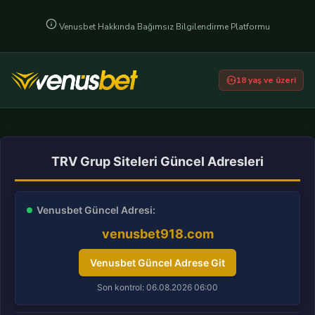
Venusbet Hakkında Bağımsız Bilgilendirme Platformu
18 yaş ve üzeri
18+
TRV Grup Siteleri Güncel Adresleri
Venusbet Güncel Adresi:
venusbet918.com
Venusbet Güncel Adrese Git
Son kontrol: 06.08.2026 06:00