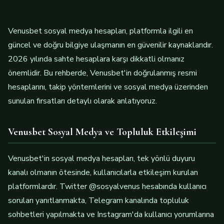
Venusbet sosyal medya hesapları, platformla ilgili en
güncel ve doğru bilgiye ulaşmanın en güvenilir kaynaklarıdır.
2026 yılında sahte hesaplara karşı dikkatli olmanız
önemlidir. Bu rehberde, Venusbet'in doğrulanmış resmi
hesaplarını, takip yöntemlerini ve sosyal medya üzerinden
sunulan fırsatları detaylı olarak anlatıyoruz.
Venusbet Sosyal Medya ve Topluluk Etkileşimi
Venusbet'in sosyal medya hesapları, tek yönlü duyuru
kanalı olmanın ötesinde, kullanıcılarla etkileşim kurulan
platformlardır. Twitter @sosyalvenus hesabında kullanıcı
soruları yanıtlanmakta, Telegram kanalında topluluk
sohbetleri yapılmakta ve Instagram'da kullanıcı yorumlarına