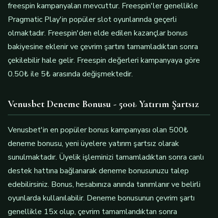
freespin kampanyaları mevcuttur. Freespin'ler genellikle
Pragmatic Play'in popüler slot oyunlarında geçerli
olmaktadır. Freespin'den elde edilen kazançlar bonus
bakiyesine eklenir ve çevrim şartını tamamladıktan sonra
çekilebilir hale gelir. Freespin değerleri kampanyaya göre
0.50₺ ile 5₺ arasında değişmektedir.
Venusbet Deneme Bonusu - 500₺ Yatırım Şartsız
Venusbet'in en popüler bonus kampanyası olan 500₺
deneme bonusu, yeni üyelere yatırım şartsız olarak
sunulmaktadır. Üyelik işleminizi tamamladıktan sonra canlı
destek hattına bağlanarak deneme bonusunuzu talep
edebilirsiniz. Bonus, hesabınıza anında tanımlanır ve belirli
oyunlarda kullanılabilir. Deneme bonusunun çevrim şartı
genellikle 15x olup, çevrim tamamlandıktan sonra