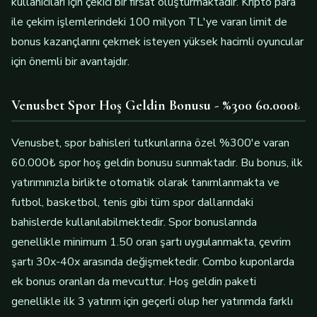
kullanıcıları için çekici bir fırsat oluşturmaktadır. Kripto para
ile çekim işlemlerindeki 100 milyon TL'ye varan limit de
bonus kazançlarını çekmek isteyen yüksek hacimli oyuncular
için önemli bir avantajdır.
Venusbet Spor Hoş Geldin Bonusu - %300 60.000₺
Venusbet, spor bahisleri tutkunlarına özel %300'e varan
60.000₺ spor hoş geldin bonusu sunmaktadır. Bu bonus, ilk
yatırımınızla birlikte otomatik olarak tanımlanmakta ve
futbol, basketbol, tenis gibi tüm spor dallarındaki
bahislerde kullanılabilmektedir. Spor bonuslarında
genellikle minimum 1.50 oran şartı uygulanmakta, çevrim
şartı 30x-40x arasında değişmektedir. Combo kuponlarda
ek bonus oranları da mevcuttur. Hoş geldin paketi
genellikle ilk 3 yatırım için geçerli olup her yatırımda farklı