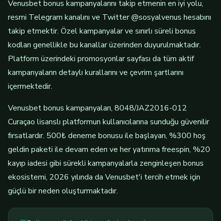
Venusbet bonus kampanyalarını takip etmenin en iyi yolu,
resmi Telegram kanalını ve Twitter @sosyalvenus hesabını
takip etmektir. Özel kampanyalar ve sınırlı süreli bonus
kodları genellikle bu kanallar üzerinden duyurulmaktadır.
Platform üzerindeki promosyonlar sayfası da tüm aktif
kampanyaların detaylı kurallarını ve çevrim şartlarını
içermektedir.
Venusbet bonus kampanyaları, 8048/JAZ2016-012
Curaçao lisanslı platformun kullanıcılarına sunduğu güvenilir
fırsatlardır. 500₺ deneme bonusu ile başlayan, %300 hoş
geldin paketi ile devam eden ve her yatırıma freespin, %20
kayıp iadesi gibi sürekli kampanyalarla zenginleşen bonus
ekosistemi, 2026 yılında da Venusbet'i tercih etmek için
güçlü bir neden oluşturmaktadır.