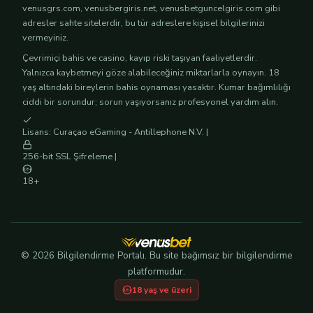
venusgrs.com, venusbergiris.net, venusbetguncelgiris.com gibi
adresler sahte sitelerdir, bu tür adreslere kişisel bilgilerinizi
vermeyiniz.
Çevrimiçi bahis ve casino, kayıp riski taşıyan faaliyetlerdir.
Yalnızca kaybetmeyi göze alabileceğiniz miktarlarla oynayın. 18
yaş altındaki bireylerin bahis oynaması yasaktır. Kumar bağımlılığı
ciddi bir sorundur; sorun yaşıyorsanız profesyonel yardım alın.
Lisans: Curaçao eGaming - Antillephone N.V. |
256-bit SSL Şifreleme |
18+
18+
© 2026 Bilgilendirme Portalı. Bu site bağımsız bir bilgilendirme
platformudur.
18 yaş ve üzeri
18+