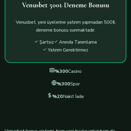
Venusbet 500₺ Deneme Bonusu
Venusbet, yeni üyelerine yatırım yapmadan 500₺
deneme bonusu sunmaktadır.
Şartsız
Anında Tanımlama
Yatırım Gerektirmez
%300
Casino
%300
Spor
%20
Nakit İade