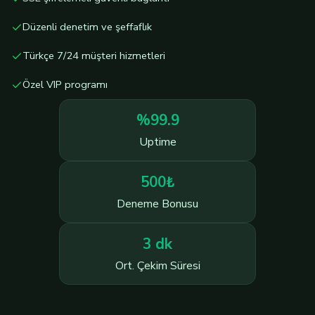
Düzenli denetim ve şeffaflık
Türkçe 7/24 müşteri hizmetleri
Özel VIP programı
%99.9
Uptime
500₺
Deneme Bonusu
3 dk
Ort. Çekim Süresi