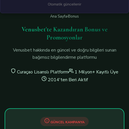
Otomatik güncellenir
Ana Sayfa
›
Bonus
Venusbet'te Kazandıran Bonus ve
Promosyonlar
Venusbet hakkında en güncel ve doğru bilgileri sunan
bağımsız bilgilendirme platformu
Curaçao Lisanslı Platform
1 Milyon+ Kayıtlı Üye
2014'ten Beri Aktif
GÜNCEL KAMPANYA